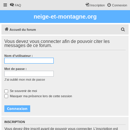
FAQ
Inscription
Connexion
neige-et-montagne.org
R
Accueil du forum
e
Vous devez vous connecter afin de pouvoir citer les
c
messages de ce forum.
h
Nom d’utilisateur :
e
r
Mot de passe :
c
h
J’ai oublié mon mot de passe
e
Se souvenir de moi
r
Masquer ma présence lors de cette session
INSCRIPTION
Vous devez être inscrit avant de pouvoir vous connecter. L’inscription est