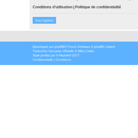
Conditions d’utilisation
|
Politique de confidentialité
Inscription
Développé par
phpBB
® Forum Software © phpBB Limited
Traduction française officielle
©
Miles Cellar
Style
proflat
par ©
Mazeltof
2017
Confidentialité
|
Conditions