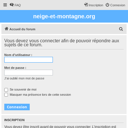
FAQ
Inscription
Connexion
neige-et-montagne.org
R
Accueil du forum
e
Vous devez vous connecter afin de pouvoir répondre aux
c
sujets de ce forum.
h
Nom d’utilisateur :
e
r
Mot de passe :
c
h
J’ai oublié mon mot de passe
e
Se souvenir de moi
r
Masquer ma présence lors de cette session
INSCRIPTION
Vous devez être inscrit avant de pouvoir vous connecter. L’inscription est