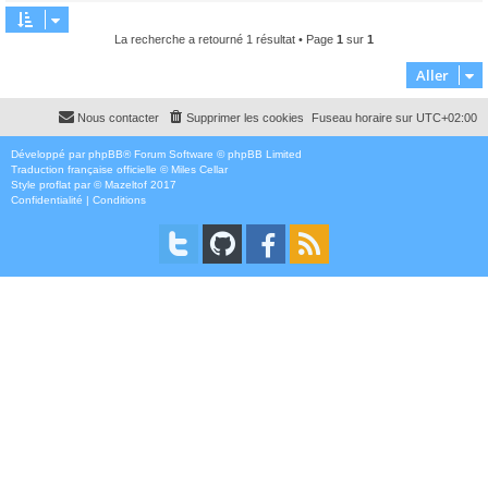
La recherche a retourné 1 résultat • Page
1
sur
1
Aller
Nous contacter
Supprimer les cookies
Fuseau horaire sur
UTC+02:00
Développé par
phpBB
® Forum Software © phpBB Limited
Traduction française officielle
©
Miles Cellar
Style
proflat
par ©
Mazeltof
2017
Confidentialité
|
Conditions