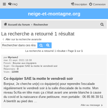
FAQ
Inscription
Connexion
neige-et-montagne.org
R
Accueil du forum
Rechercher
e
La recherche a retourné 1 résultat
c
Aller sur la recherche avancée
h
Rechercher
Recherche avancée
e
La recherche a retourné 1 résultat • Page
1
sur
1
r
par
MyriamJ
c
mar. 21 sept. 2021 16:38
Forum :
Bourse aux équipiers
h
Sujet :
Co équipier SAE la motte le vendredi soir
Réponses :
0
e
Vues :
11946
r
Co équipier SAE la motte le vendredi soir
Bonjour, Je cherche un(e) co équipier(e) pour reprendre l'escalade
régulièrement le vendredi soir à la salle d'escalade de la motte. Mon
niveau 5c/6a en tête mais ça c'était avant une année blanche à cause
du covid et la naissance d'une petitoune. mon portable : 06 85 86 39 51
A bientôt au pied des ...
Aller au message