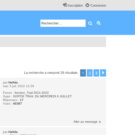
Inscription
Connexion
Rechercher
Recherche avancé
1
2
3
Suivant
La recherche a retourné 26 résultats
par
Hafida
mar. 5 juil. 2022 12:29
Forum :
Section_Trail 2021-2022
Sujet :
SORTIE TRAIL DU MERCREDI 6 JUILLET
Réponses :
17
Vues :
46387
Aller au message
par
Hafida