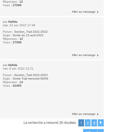
Réponses :
12
Vues :
27069
Aller au message
par
Hafida
mar. 12 avr. 2022 17:46
Forum :
Section_Trail 2021-2022
Sujet :
Sortie du 13 avril 2021
Réponses :
12
Vues :
27069
Aller au message
par
Hafida
mer. 6 avr. 2022 12:21
Forum :
Section_Trail 2021-2022
Sujet :
Sortie Trail mercredi 06/04
Réponses :
14
Vues :
42465
Aller au message
1
2
3
Suivant
La recherche a retourné 26 résultats