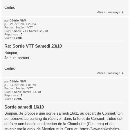
Cédric
Aller au message
par
Cédric N&M
jeu. 21 oct. 2021 23:54
Forum :
Section_VTT
Sujet :
Sortie VTT Samedi 23/10
Réponses :
6
Vues :
17688
Re: Sortie VTT Samedi 23/10
Bonjour,
Je suis partant...
Cédric
Aller au message
par
Cédric N&M
jeu. 14 oct. 2021 08:56
Forum :
Section_VTT
Sujet :
Sortie samedi 16/10
Réponses :
7
Vues :
18697
Sortie samedi 16/10
Bonjour, Je propose une sortie samedi 16/11 au départ de Corsuet. On
se retrouve au parking du réservoir dans la foret de Corsuet. L'idée est
de faire une boucle en direction de la Chambotte (Cessens) et de
revenir par la croix de Meyrieu puis Corsuet. https://www.aixlesbains-