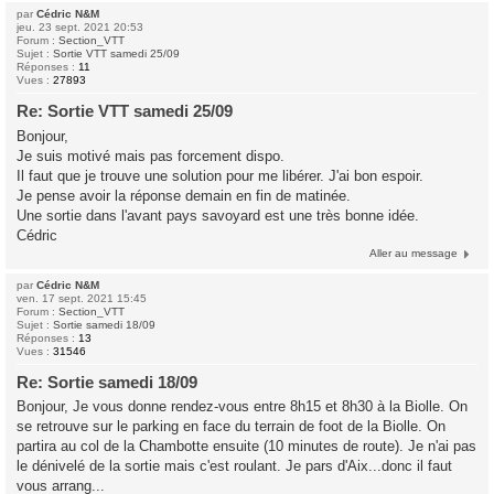
par
Cédric N&M
jeu. 23 sept. 2021 20:53
Forum :
Section_VTT
Sujet :
Sortie VTT samedi 25/09
Réponses :
11
Vues :
27893
Re: Sortie VTT samedi 25/09
Bonjour,
Je suis motivé mais pas forcement dispo.
Il faut que je trouve une solution pour me libérer. J'ai bon espoir.
Je pense avoir la réponse demain en fin de matinée.
Une sortie dans l'avant pays savoyard est une très bonne idée.
Cédric
Aller au message
par
Cédric N&M
ven. 17 sept. 2021 15:45
Forum :
Section_VTT
Sujet :
Sortie samedi 18/09
Réponses :
13
Vues :
31546
Re: Sortie samedi 18/09
Bonjour, Je vous donne rendez-vous entre 8h15 et 8h30 à la Biolle. On
se retrouve sur le parking en face du terrain de foot de la Biolle. On
partira au col de la Chambotte ensuite (10 minutes de route). Je n'ai pas
le dénivelé de la sortie mais c'est roulant. Je pars d'Aix...donc il faut
vous arrang...