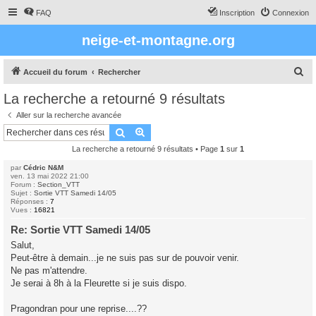
FAQ
Inscription
Connexion
neige-et-montagne.org
R
Accueil du forum
Rechercher
e
La recherche a retourné 9 résultats
c
Aller sur la recherche avancée
h
Rechercher
Recherche avancée
e
La recherche a retourné 9 résultats • Page
1
sur
1
r
par
Cédric N&M
c
ven. 13 mai 2022 21:00
Forum :
Section_VTT
h
Sujet :
Sortie VTT Samedi 14/05
Réponses :
7
e
Vues :
16821
r
Re: Sortie VTT Samedi 14/05
Salut,
Peut-être à demain...je ne suis pas sur de pouvoir venir.
Ne pas m'attendre.
Je serai à 8h à la Fleurette si je suis dispo.
Pragondran pour une reprise....??