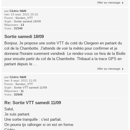
Aller au message
par
Cédric N&M
mer. 15 sept. 2021 20:31
Forum :
Section_VTT
Sujet :
Sortie samedi 18/09
Réponses :
13
Vues :
31546
Sortie samedi 18/09
Bonjour, Je propose une sortie VTT du coté du Clergeon en partant du
col de la Chambotte. J'attends de voir la météo pour confirmer et je
donnerai l'horaire surement vendredi. Le rendez-vous se fera de la Biolle
pour ensuite partir du col de la Chambotte. Thibaud a la trace GPS en
partant depuis le ...
Aller au message
par
Cédric N&M
mer. 8 sept. 2021 21:05
Forum :
Section_VTT
Sujet :
Sortie VTT samedi 11/09
Réponses :
11
Vues :
32948
Re: Sortie VTT samedi 11/09
Salut,
Je suis partant.
Une sortie tranquille : c'est parfait.
On pourra tjs rallonger si on est en forme.
Cédric