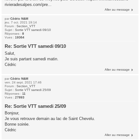
rivieradesalpes.com/pre...
Aller au message
par
Cédric N&M
jeu. 7 oct. 2021 19:14
Forum :
Section_VTT
Sujet :
Sortie VTT samedi 09/10
Réponses :
8
Vues :
19364
Re: Sortie VTT samedi 09/10
Salut,
Je suis partant samedi matin.
Cédric
Aller au message
par
Cédric N&M
ven. 24 sept. 2021 17:46
Forum :
Section_VTT
Sujet :
Sortie VTT samedi 25/09
Réponses :
11
Vues :
27893
Re: Sortie VTT samedi 25/09
Bonjour,
Je vous retrouve demain au lac de Saint Chevelu.
Bonne soirée.
Cédric
Aller au message