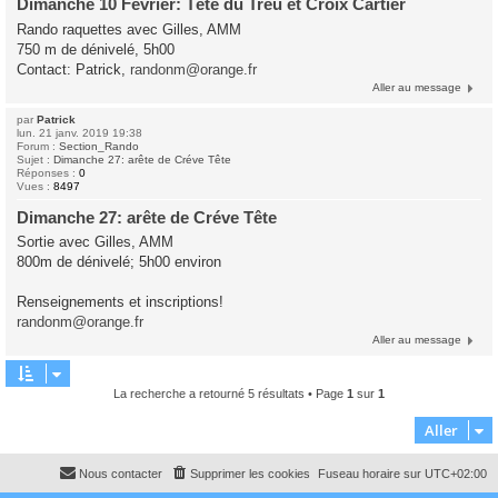
Dimanche 10 Février: Tête du Treu et Croix Cartier
Rando raquettes avec Gilles, AMM
750 m de dénivelé, 5h00
Contact: Patrick,
randonm@orange.fr
Aller au message
par
Patrick
lun. 21 janv. 2019 19:38
Forum :
Section_Rando
Sujet :
Dimanche 27: arête de Créve Tête
Réponses :
0
Vues :
8497
Dimanche 27: arête de Créve Tête
Sortie avec Gilles, AMM
800m de dénivelé; 5h00 environ
Renseignements et inscriptions!
randonm@orange.fr
Aller au message
La recherche a retourné 5 résultats • Page
1
sur
1
Aller
Nous contacter
Supprimer les cookies
Fuseau horaire sur
UTC+02:00