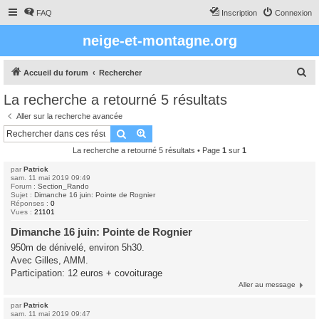
FAQ
Inscription
Connexion
neige-et-montagne.org
R
Accueil du forum
Rechercher
e
La recherche a retourné 5 résultats
c
Aller sur la recherche avancée
h
Rechercher
Recherche avancée
e
La recherche a retourné 5 résultats • Page
1
sur
1
r
par
Patrick
c
sam. 11 mai 2019 09:49
Forum :
Section_Rando
h
Sujet :
Dimanche 16 juin: Pointe de Rognier
Réponses :
0
e
Vues :
21101
r
Dimanche 16 juin: Pointe de Rognier
950m de dénivelé, environ 5h30.
Avec Gilles, AMM.
Participation: 12 euros + covoiturage
Aller au message
par
Patrick
sam. 11 mai 2019 09:47