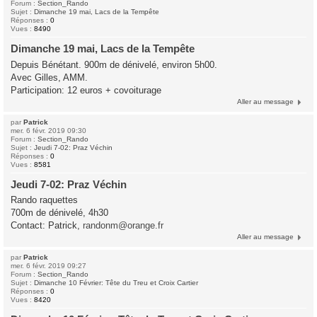
Forum :
Section_Rando
Sujet :
Dimanche 19 mai, Lacs de la Tempête
Réponses :
0
Vues :
8490
Dimanche 19 mai, Lacs de la Tempête
Depuis Bénétant. 900m de dénivelé, environ 5h00.
Avec Gilles, AMM.
Participation: 12 euros + covoiturage
Aller au message
par
Patrick
mer. 6 févr. 2019 09:30
Forum :
Section_Rando
Sujet :
Jeudi 7-02: Praz Véchin
Réponses :
0
Vues :
8581
Jeudi 7-02: Praz Véchin
Rando raquettes
700m de dénivelé, 4h30
Contact: Patrick,
randonm@orange.fr
Aller au message
par
Patrick
mer. 6 févr. 2019 09:27
Forum :
Section_Rando
Sujet :
Dimanche 10 Février: Tête du Treu et Croix Cartier
Réponses :
0
Vues :
8420