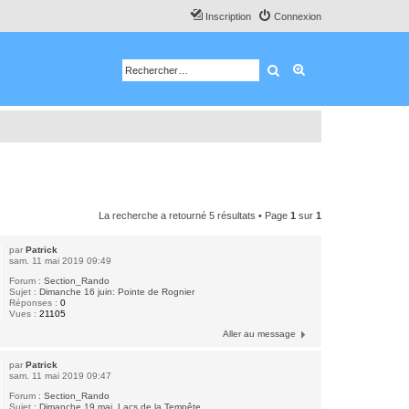
Inscription
Connexion
Rechercher
Recherche avancé
La recherche a retourné 5 résultats • Page
1
sur
1
par
Patrick
sam. 11 mai 2019 09:49
Forum :
Section_Rando
Sujet :
Dimanche 16 juin: Pointe de Rognier
Réponses :
0
Vues :
21105
Aller au message
par
Patrick
sam. 11 mai 2019 09:47
Forum :
Section_Rando
Sujet :
Dimanche 19 mai, Lacs de la Tempête