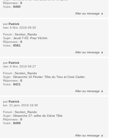
Réponses :
0
Vues :
8490
Aller au message
par
Patrick
mer. 6 févr. 2019 09:30
Forum :
Section_Rando
Sujet :
Jeudi 7-02: Praz Véchin
Réponses :
0
Vues :
8581
Aller au message
par
Patrick
mer. 6 févr. 2019 09:27
Forum :
Section_Rando
Sujet :
Dimanche 10 Février: Tête du Treu et Croix Cartier
Réponses :
0
Vues :
8421
Aller au message
par
Patrick
lun. 21 janv. 2019 19:38
Forum :
Section_Rando
Sujet :
Dimanche 27: arête de Créve Tête
Réponses :
0
Vues :
8499
Aller au message