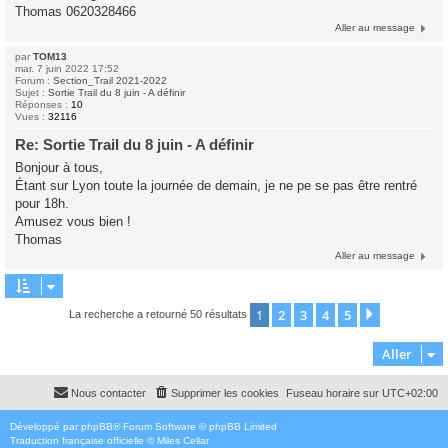
Thomas 0620328466
Aller au message
par
TOM13
mar. 7 juin 2022 17:52
Forum :
Section_Trail 2021-2022
Sujet :
Sortie Trail du 8 juin - A définir
Réponses :
10
Vues :
32116
Re: Sortie Trail du 8 juin - A définir
Bonjour à tous,
Étant sur Lyon toute la journée de demain, je ne pe se pas être rentré
pour 18h.
Amusez vous bien !
Thomas
Aller au message
1
2
3
4
5
Suivant
La recherche a retourné 50 résultats
Aller
Nous contacter
Supprimer les cookies
Fuseau horaire sur
UTC+02:00
Développé par
phpBB
® Forum Software © phpBB Limited
Traduction française officielle
©
Miles Cellar