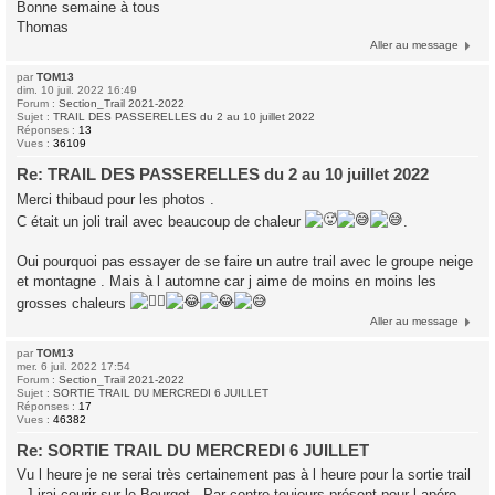
Bonne semaine à tous
Thomas
Aller au message
par
TOM13
dim. 10 juil. 2022 16:49
Forum :
Section_Trail 2021-2022
Sujet :
TRAIL DES PASSERELLES du 2 au 10 juillet 2022
Réponses :
13
Vues :
36109
Re: TRAIL DES PASSERELLES du 2 au 10 juillet 2022
Merci thibaud pour les photos .
C était un joli trail avec beaucoup de chaleur
.
Oui pourquoi pas essayer de se faire un autre trail avec le groupe neige
et montagne . Mais à l automne car j aime de moins en moins les
grosses chaleurs
Aller au message
par
TOM13
mer. 6 juil. 2022 17:54
Forum :
Section_Trail 2021-2022
Sujet :
SORTIE TRAIL DU MERCREDI 6 JUILLET
Réponses :
17
Vues :
46382
Re: SORTIE TRAIL DU MERCREDI 6 JUILLET
Vu l heure je ne serai très certainement pas à l heure pour la sortie trail
. J irai courir sur le Bourget . Par contre toujours présent pour l apéro .