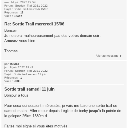
mar. 14 juin 2022 22:54
Forum :
Section_Trail 2021-2022
Sujet :
Sortie Trail mercredi 15/06
Réponses :
11
Vues :
32465
Re: Sortie Trail mercredi 15/06
Bonsoir
Je ne serai malheureusement pas des votres demain soir .
Amusez vous bien
Thomas
Aller au message
par
TOM13
jeu. 9 juin 2022 19:47
Forum :
Section_Trail 2021-2022
Sujet :
Sortie trail samedi 11 juin
Réponses :
1
Vues :
9083
Sortie trail samedi 11 juin
Bonjour à tous
Pour ceux qui seraient intéressés, je vais me faire une sortie trail ce
samedi matin . Aller retour depuis l église de barby jusqu’à là pointe de
la galopaz 26km 1380m d+.
Faites moi signe si vous êtes motivés.