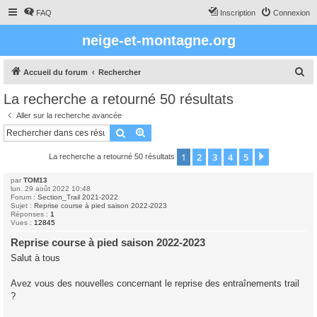
FAQ
Inscription
Connexion
neige-et-montagne.org
R
Accueil du forum
Rechercher
e
La recherche a retourné 50 résultats
c
Aller sur la recherche avancée
h
Rechercher
Recherche avancée
e
1
2
3
4
5
Suivant
La recherche a retourné 50 résultats
r
c
par
TOM13
lun. 29 août 2022 10:48
h
Forum :
Section_Trail 2021-2022
Sujet :
Reprise course à pied saison 2022-2023
e
Réponses :
1
Vues :
12845
r
Reprise course à pied saison 2022-2023
Salut à tous
Avez vous des nouvelles concernant le reprise des entraînements trail
?