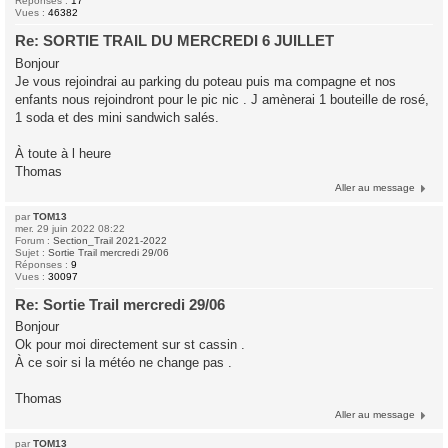
Réponses :
17
Vues :
46382
Re: SORTIE TRAIL DU MERCREDI 6 JUILLET
Bonjour
Je vous rejoindrai au parking du poteau puis ma compagne et nos
enfants nous rejoindront pour le pic nic . J amènerai 1 bouteille de rosé,
1 soda et des mini sandwich salés.
À toute à l heure
Thomas
Aller au message
par
TOM13
mer. 29 juin 2022 08:22
Forum :
Section_Trail 2021-2022
Sujet :
Sortie Trail mercredi 29/06
Réponses :
9
Vues :
30097
Re: Sortie Trail mercredi 29/06
Bonjour
Ok pour moi directement sur st cassin .
À ce soir si la météo ne change pas .
Thomas
Aller au message
par
TOM13