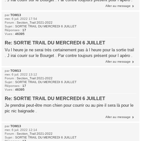
Aller au message
par
TOM13
mer. 6 juil. 2022 17:54
Forum :
Section_Trail 2021-2022
Sujet :
SORTIE TRAIL DU MERCREDI 6 JUILLET
Réponses :
17
Vues :
46395
Re: SORTIE TRAIL DU MERCREDI 6 JUILLET
Vu l heure je ne serai très certainement pas à l heure pour la sortie trail
. J irai courir sur le Bourget . Par contre toujours présent pour l apéro .
Aller au message
par
TOM13
mer. 6 juil. 2022 13:12
Forum :
Section_Trail 2021-2022
Sujet :
SORTIE TRAIL DU MERCREDI 6 JUILLET
Réponses :
17
Vues :
46395
Re: SORTIE TRAIL DU MERCREDI 6 JUILLET
Je prendrai peut-être mon chien pour courrir ou au pire il sera là pour le
pic nic baignade .
Aller au message
par
TOM13
mer. 6 juil. 2022 12:14
Forum :
Section_Trail 2021-2022
Sujet :
SORTIE TRAIL DU MERCREDI 6 JUILLET