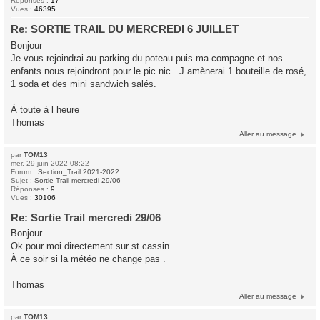
Réponses :
17
Vues :
46395
Re: SORTIE TRAIL DU MERCREDI 6 JUILLET
Bonjour
Je vous rejoindrai au parking du poteau puis ma compagne et nos
enfants nous rejoindront pour le pic nic . J amènerai 1 bouteille de rosé,
1 soda et des mini sandwich salés.
À toute à l heure
Thomas
Aller au message
par
TOM13
mer. 29 juin 2022 08:22
Forum :
Section_Trail 2021-2022
Sujet :
Sortie Trail mercredi 29/06
Réponses :
9
Vues :
30106
Re: Sortie Trail mercredi 29/06
Bonjour
Ok pour moi directement sur st cassin .
À ce soir si la météo ne change pas .
Thomas
Aller au message
par
TOM13