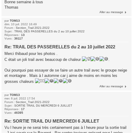
Bonne semaine à tous
Thomas
Aller au message
par
TOM13
dim. 10 juil. 2022 16:49
Forum :
Section_Trail 2021-2022
Sujet :
TRAIL DES PASSERELLES du 2 au 10 juillet 2022
Réponses :
13
Vues :
36117
Re: TRAIL DES PASSERELLES du 2 au 10 juillet 2022
Merci thibaud pour les photos .
C était un joli trail avec beaucoup de chaleur
.
Oui pourquoi pas essayer de se faire un autre trail avec le groupe neige
et montagne . Mais à l automne car j aime de moins en moins les
grosses chaleurs
Aller au message
par
TOM13
mer. 6 juil. 2022 17:54
Forum :
Section_Trail 2021-2022
Sujet :
SORTIE TRAIL DU MERCREDI 6 JUILLET
Réponses :
17
Vues :
46395
Re: SORTIE TRAIL DU MERCREDI 6 JUILLET
Vu l heure je ne serai très certainement pas à l heure pour la sortie trail
. J irai courir sur le Bourget . Par contre toujours présent pour l apéro .