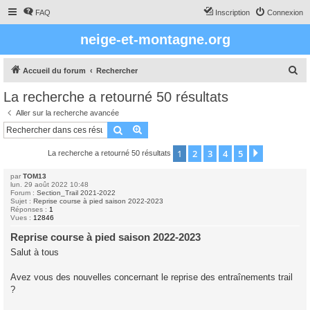
FAQ
Inscription
Connexion
neige-et-montagne.org
R
Accueil du forum
Rechercher
e
La recherche a retourné 50 résultats
c
Aller sur la recherche avancée
h
Rechercher
Recherche avancée
e
1
2
3
4
5
Suivant
La recherche a retourné 50 résultats
r
c
par
TOM13
lun. 29 août 2022 10:48
h
Forum :
Section_Trail 2021-2022
Sujet :
Reprise course à pied saison 2022-2023
e
Réponses :
1
Vues :
12846
r
Reprise course à pied saison 2022-2023
Salut à tous
Avez vous des nouvelles concernant le reprise des entraînements trail
?