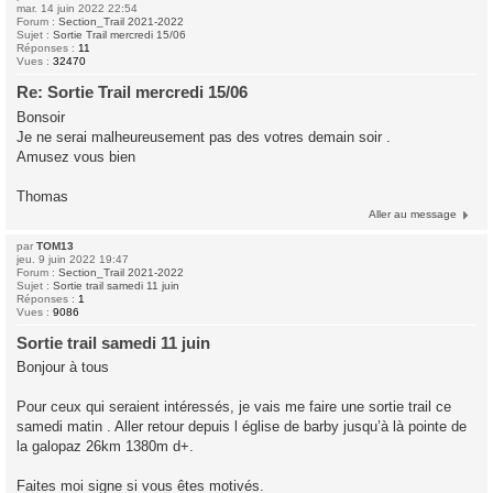
mar. 14 juin 2022 22:54
Forum :
Section_Trail 2021-2022
Sujet :
Sortie Trail mercredi 15/06
Réponses :
11
Vues :
32470
Re: Sortie Trail mercredi 15/06
Bonsoir
Je ne serai malheureusement pas des votres demain soir .
Amusez vous bien
Thomas
Aller au message
par
TOM13
jeu. 9 juin 2022 19:47
Forum :
Section_Trail 2021-2022
Sujet :
Sortie trail samedi 11 juin
Réponses :
1
Vues :
9086
Sortie trail samedi 11 juin
Bonjour à tous
Pour ceux qui seraient intéressés, je vais me faire une sortie trail ce
samedi matin . Aller retour depuis l église de barby jusqu’à là pointe de
la galopaz 26km 1380m d+.
Faites moi signe si vous êtes motivés.