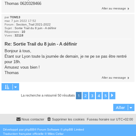
Thomas 0620328466
Aller au message
par
TOM13
mar. 7 juin 2022 17:52
Forum :
Section_Trail 2021-2022
Sujet :
Sortie Trail du 8 juin - A définir
Réponses :
10
Vues :
32118
Re: Sortie Trail du 8 juin - A définir
Bonjour à tous,
Étant sur Lyon toute la journée de demain, je ne pe se pas être rentré
pour 18h.
Amusez vous bien !
Thomas
Aller au message
1
2
3
4
5
Suivant
La recherche a retourné 50 résultats
Aller
Nous contacter
Supprimer les cookies
Fuseau horaire sur
UTC+02:00
Développé par
phpBB
® Forum Software © phpBB Limited
Traduction française officielle
©
Miles Cellar