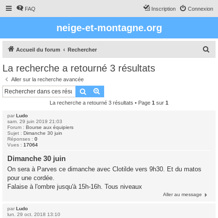
FAQ
Inscription
Connexion
neige-et-montagne.org
R
Accueil du forum
Rechercher
e
La recherche a retourné 3 résultats
c
Aller sur la recherche avancée
h
Rechercher
Recherche avancée
e
La recherche a retourné 3 résultats • Page
1
sur
1
r
par
Ludo
c
sam. 29 juin 2019 21:03
Forum :
Bourse aux équipiers
h
Sujet :
Dimanche 30 juin
Réponses :
0
e
Vues :
17064
r
Dimanche 30 juin
On sera à Parves ce dimanche avec Clotilde vers 9h30. Et du matos
pour une cordée.
Falaise à l'ombre jusqu'à 15h-16h. Tous niveaux
Aller au message
par
Ludo
lun. 29 oct. 2018 13:10