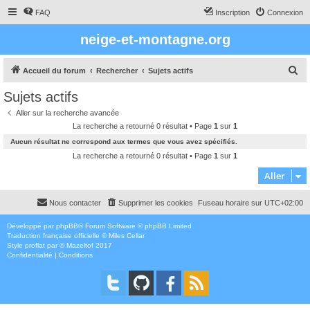
FAQ
Inscription
Connexion
neige-et-montagne.org
R
Accueil du forum
Rechercher
Sujets actifs
e
Sujets actifs
c
Aller sur la recherche avancée
h
La recherche a retourné 0 résultat • Page
1
sur
1
e
Aucun résultat ne correspond aux termes que vous avez spécifiés.
r
La recherche a retourné 0 résultat • Page
1
sur
1
c
Aller
h
Nous contacter
Supprimer les cookies
Fuseau horaire sur
UTC+02:00
e
r
Développé par
phpBB
® Forum Software © phpBB Limited
Traduction française officielle
©
Miles Cellar
Style
proflat
par ©
Mazeltof
2017
Confidentialité
|
Conditions