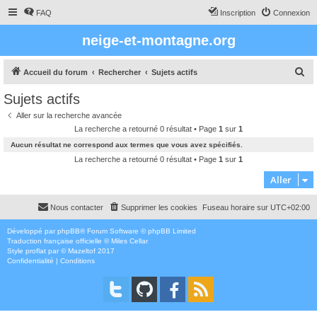
FAQ
Inscription
Connexion
neige-et-montagne.org
R
Accueil du forum
Rechercher
Sujets actifs
e
Sujets actifs
c
Aller sur la recherche avancée
h
La recherche a retourné 0 résultat • Page
1
sur
1
e
Aucun résultat ne correspond aux termes que vous avez spécifiés.
r
La recherche a retourné 0 résultat • Page
1
sur
1
c
Aller
h
Nous contacter
Supprimer les cookies
Fuseau horaire sur
UTC+02:00
e
r
Développé par
phpBB
® Forum Software © phpBB Limited
Traduction française officielle
©
Miles Cellar
Style
proflat
par ©
Mazeltof
2017
Confidentialité
|
Conditions