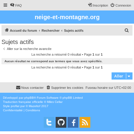
FAQ
Inscription
Connexion
neige-et-montagne.org
R
Accueil du forum
Rechercher
Sujets actifs
e
Sujets actifs
c
Aller sur la recherche avancée
h
La recherche a retourné 0 résultat • Page
1
sur
1
e
Aucun résultat ne correspond aux termes que vous avez spécifiés.
r
La recherche a retourné 0 résultat • Page
1
sur
1
c
Aller
h
Nous contacter
Supprimer les cookies
Fuseau horaire sur
UTC+02:00
e
r
Développé par
phpBB
® Forum Software © phpBB Limited
Traduction française officielle
©
Miles Cellar
Style
proflat
par ©
Mazeltof
2017
Confidentialité
|
Conditions