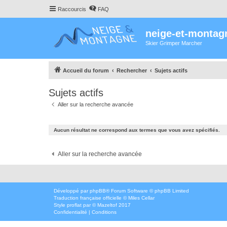
Raccourcis
FAQ
neige-et-montag
Skier Grimper Marcher
Accueil du forum
Rechercher
Sujets actifs
Sujets actifs
Aller sur la recherche avancée
Aucun résultat ne correspond aux termes que vous avez spécifiés.
Aller sur la recherche avancée
Développé par
phpBB
® Forum Software © phpBB Limited
Traduction française officielle
©
Miles Cellar
Style
proflat
par ©
Mazeltof
2017
Confidentialité
|
Conditions