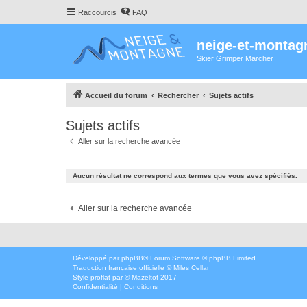
Raccourcis
FAQ
neige-et-montag
Skier Grimper Marcher
Accueil du forum
Rechercher
Sujets actifs
Sujets actifs
Aller sur la recherche avancée
Aucun résultat ne correspond aux termes que vous avez spécifiés.
Aller sur la recherche avancée
Développé par
phpBB
® Forum Software © phpBB Limited
Traduction française officielle
©
Miles Cellar
Style
proflat
par ©
Mazeltof
2017
Confidentialité
|
Conditions