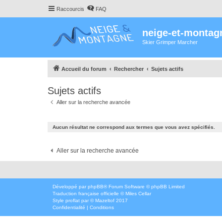
Raccourcis
FAQ
neige-et-montag
Skier Grimper Marcher
Accueil du forum
Rechercher
Sujets actifs
Sujets actifs
Aller sur la recherche avancée
Aucun résultat ne correspond aux termes que vous avez spécifiés.
Aller sur la recherche avancée
Développé par
phpBB
® Forum Software © phpBB Limited
Traduction française officielle
©
Miles Cellar
Style
proflat
par ©
Mazeltof
2017
Confidentialité
|
Conditions