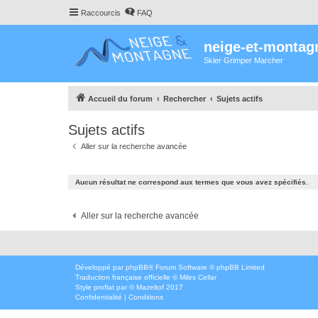
Raccourcis
FAQ
neige-et-montag
Skier Grimper Marcher
Accueil du forum
Rechercher
Sujets actifs
Sujets actifs
Aller sur la recherche avancée
Aucun résultat ne correspond aux termes que vous avez spécifiés.
Aller sur la recherche avancée
Développé par
phpBB
® Forum Software © phpBB Limited
Traduction française officielle
©
Miles Cellar
Style
proflat
par ©
Mazeltof
2017
Confidentialité
|
Conditions