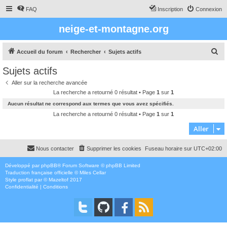
FAQ
Inscription
Connexion
neige-et-montagne.org
R
Accueil du forum
Rechercher
Sujets actifs
e
Sujets actifs
c
Aller sur la recherche avancée
h
La recherche a retourné 0 résultat • Page
1
sur
1
e
Aucun résultat ne correspond aux termes que vous avez spécifiés.
r
La recherche a retourné 0 résultat • Page
1
sur
1
c
Aller
h
Nous contacter
Supprimer les cookies
Fuseau horaire sur
UTC+02:00
e
r
Développé par
phpBB
® Forum Software © phpBB Limited
Traduction française officielle
©
Miles Cellar
Style
proflat
par ©
Mazeltof
2017
Confidentialité
|
Conditions