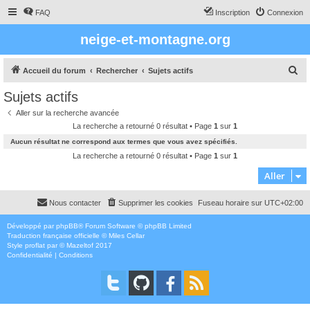
FAQ
Inscription
Connexion
neige-et-montagne.org
R
Accueil du forum
Rechercher
Sujets actifs
e
Sujets actifs
c
Aller sur la recherche avancée
h
La recherche a retourné 0 résultat • Page
1
sur
1
e
Aucun résultat ne correspond aux termes que vous avez spécifiés.
r
La recherche a retourné 0 résultat • Page
1
sur
1
c
Aller
h
Nous contacter
Supprimer les cookies
Fuseau horaire sur
UTC+02:00
e
r
Développé par
phpBB
® Forum Software © phpBB Limited
Traduction française officielle
©
Miles Cellar
Style
proflat
par ©
Mazeltof
2017
Confidentialité
|
Conditions