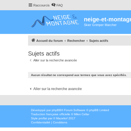
Raccourcis
FAQ
neige-et-montag
Skier Grimper Marcher
Accueil du forum
Rechercher
Sujets actifs
Sujets actifs
Aller sur la recherche avancée
Aucun résultat ne correspond aux termes que vous avez spécifiés.
Aller sur la recherche avancée
Développé par
phpBB
® Forum Software © phpBB Limited
Traduction française officielle
©
Miles Cellar
Style
proflat
par ©
Mazeltof
2017
Confidentialité
|
Conditions