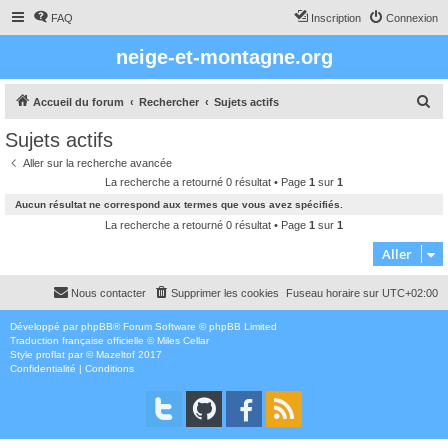
FAQ
Inscription
Connexion
neige-et-montagne.org
R
Accueil du forum
Rechercher
Sujets actifs
e
Sujets actifs
c
Aller sur la recherche avancée
h
La recherche a retourné 0 résultat • Page
1
sur
1
e
Aucun résultat ne correspond aux termes que vous avez spécifiés.
r
La recherche a retourné 0 résultat • Page
1
sur
1
c
Aller
h
Nous contacter
Supprimer les cookies
Fuseau horaire sur
UTC+02:00
e
r
Développé par
phpBB
® Forum Software © phpBB Limited
Traduction française officielle
©
Miles Cellar
Style
proflat
par ©
Mazeltof
2017
Confidentialité
|
Conditions