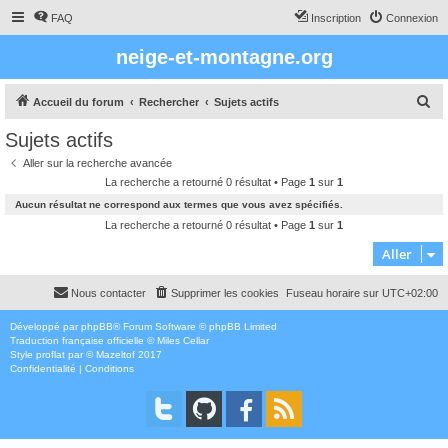
FAQ
Inscription
Connexion
neige-et-montagne.org
R
Accueil du forum
Rechercher
Sujets actifs
e
Sujets actifs
c
Aller sur la recherche avancée
h
La recherche a retourné 0 résultat • Page
1
sur
1
e
Aucun résultat ne correspond aux termes que vous avez spécifiés.
r
La recherche a retourné 0 résultat • Page
1
sur
1
c
Aller
h
Nous contacter
Supprimer les cookies
Fuseau horaire sur
UTC+02:00
e
r
Développé par
phpBB
® Forum Software © phpBB Limited
Traduction française officielle
©
Miles Cellar
Style
proflat
par ©
Mazeltof
2017
Confidentialité
|
Conditions