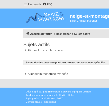
Raccourcis
FAQ
neige-et-montag
Skier Grimper Marcher
Accueil du forum
Rechercher
Sujets actifs
Sujets actifs
Aller sur la recherche avancée
Aucun résultat ne correspond aux termes que vous avez spécifiés.
Aller sur la recherche avancée
Développé par
phpBB
® Forum Software © phpBB Limited
Traduction française officielle
©
Miles Cellar
Style
proflat
par ©
Mazeltof
2017
Confidentialité
|
Conditions