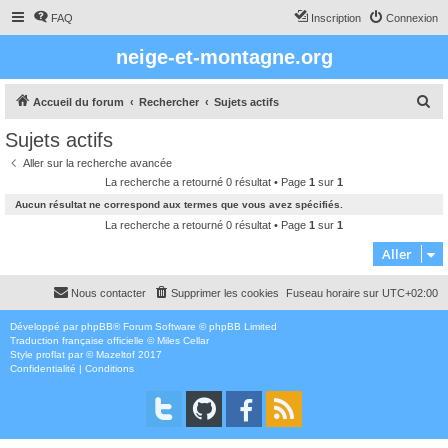
FAQ
Inscription
Connexion
neige-et-montagne.org
R
Accueil du forum
Rechercher
Sujets actifs
e
Sujets actifs
c
Aller sur la recherche avancée
h
La recherche a retourné 0 résultat • Page
1
sur
1
e
Aucun résultat ne correspond aux termes que vous avez spécifiés.
r
La recherche a retourné 0 résultat • Page
1
sur
1
c
Aller
h
Nous contacter
Supprimer les cookies
Fuseau horaire sur
UTC+02:00
e
r
Développé par
phpBB
® Forum Software © phpBB Limited
Traduction française officielle
©
Miles Cellar
Style
proflat
par ©
Mazeltof
2017
Confidentialité
|
Conditions