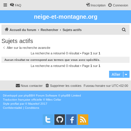
FAQ
Inscription
Connexion
neige-et-montagne.org
R
Accueil du forum
Rechercher
Sujets actifs
e
Sujets actifs
c
Aller sur la recherche avancée
h
La recherche a retourné 0 résultat • Page
1
sur
1
e
Aucun résultat ne correspond aux termes que vous avez spécifiés.
r
La recherche a retourné 0 résultat • Page
1
sur
1
c
Aller
h
Nous contacter
Supprimer les cookies
Fuseau horaire sur
UTC+02:00
e
r
Développé par
phpBB
® Forum Software © phpBB Limited
Traduction française officielle
©
Miles Cellar
Style
proflat
par ©
Mazeltof
2017
Confidentialité
|
Conditions