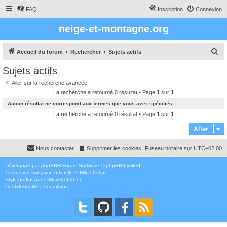
FAQ
Inscription
Connexion
neige-et-montagne.org
R
Accueil du forum
Rechercher
Sujets actifs
e
Sujets actifs
c
Aller sur la recherche avancée
h
La recherche a retourné 0 résultat • Page
1
sur
1
e
Aucun résultat ne correspond aux termes que vous avez spécifiés.
r
La recherche a retourné 0 résultat • Page
1
sur
1
c
Aller
h
Nous contacter
Supprimer les cookies
Fuseau horaire sur
UTC+02:00
e
r
Développé par
phpBB
® Forum Software © phpBB Limited
Traduction française officielle
©
Miles Cellar
Style
proflat
par ©
Mazeltof
2017
Confidentialité
|
Conditions