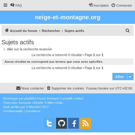
FAQ
Inscription
Connexion
neige-et-montagne.org
R
Accueil du forum
Rechercher
Sujets actifs
e
Sujets actifs
c
Aller sur la recherche avancée
h
La recherche a retourné 0 résultat • Page
1
sur
1
e
Aucun résultat ne correspond aux termes que vous avez spécifiés.
r
La recherche a retourné 0 résultat • Page
1
sur
1
c
Aller
h
Nous contacter
Supprimer les cookies
Fuseau horaire sur
UTC+02:00
e
r
Développé par
phpBB
® Forum Software © phpBB Limited
Traduction française officielle
©
Miles Cellar
Style
proflat
par ©
Mazeltof
2017
Confidentialité
|
Conditions