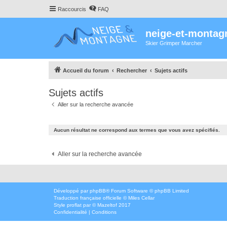
Raccourcis
FAQ
neige-et-montag
Skier Grimper Marcher
Accueil du forum
Rechercher
Sujets actifs
Sujets actifs
Aller sur la recherche avancée
Aucun résultat ne correspond aux termes que vous avez spécifiés.
Aller sur la recherche avancée
Développé par
phpBB
® Forum Software © phpBB Limited
Traduction française officielle
©
Miles Cellar
Style
proflat
par ©
Mazeltof
2017
Confidentialité
|
Conditions