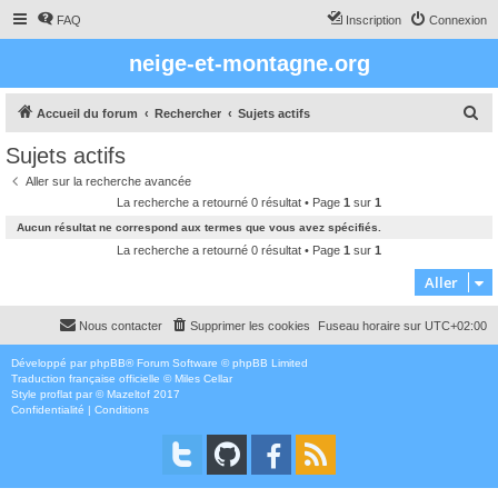
FAQ
Inscription
Connexion
neige-et-montagne.org
R
Accueil du forum
Rechercher
Sujets actifs
e
Sujets actifs
c
Aller sur la recherche avancée
h
La recherche a retourné 0 résultat • Page
1
sur
1
e
Aucun résultat ne correspond aux termes que vous avez spécifiés.
r
La recherche a retourné 0 résultat • Page
1
sur
1
c
Aller
h
Nous contacter
Supprimer les cookies
Fuseau horaire sur
UTC+02:00
e
r
Développé par
phpBB
® Forum Software © phpBB Limited
Traduction française officielle
©
Miles Cellar
Style
proflat
par ©
Mazeltof
2017
Confidentialité
|
Conditions