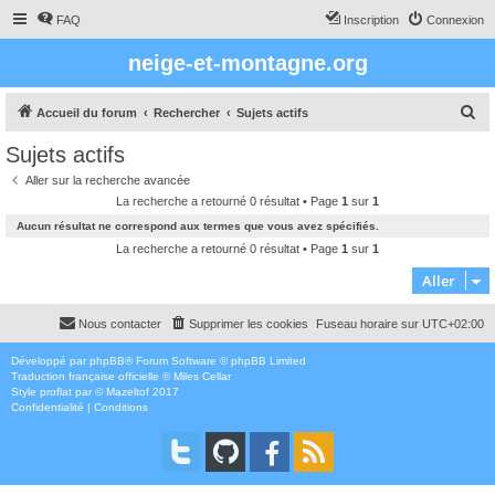
FAQ
Inscription
Connexion
neige-et-montagne.org
R
Accueil du forum
Rechercher
Sujets actifs
e
Sujets actifs
c
Aller sur la recherche avancée
h
La recherche a retourné 0 résultat • Page
1
sur
1
e
Aucun résultat ne correspond aux termes que vous avez spécifiés.
r
La recherche a retourné 0 résultat • Page
1
sur
1
c
Aller
h
Nous contacter
Supprimer les cookies
Fuseau horaire sur
UTC+02:00
e
r
Développé par
phpBB
® Forum Software © phpBB Limited
Traduction française officielle
©
Miles Cellar
Style
proflat
par ©
Mazeltof
2017
Confidentialité
|
Conditions