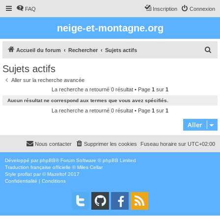
FAQ
Inscription
Connexion
neige-et-montagne.org
R
Accueil du forum
Rechercher
Sujets actifs
e
Sujets actifs
c
Aller sur la recherche avancée
h
La recherche a retourné 0 résultat • Page
1
sur
1
e
Aucun résultat ne correspond aux termes que vous avez spécifiés.
r
La recherche a retourné 0 résultat • Page
1
sur
1
c
Aller
h
Nous contacter
Supprimer les cookies
Fuseau horaire sur
UTC+02:00
e
r
Développé par
phpBB
® Forum Software © phpBB Limited
Traduction française officielle
©
Miles Cellar
Style
proflat
par ©
Mazeltof
2017
Confidentialité
|
Conditions