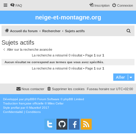
FAQ
Inscription
Connexion
neige-et-montagne.org
R
Accueil du forum
Rechercher
Sujets actifs
e
Sujets actifs
c
Aller sur la recherche avancée
h
La recherche a retourné 0 résultat • Page
1
sur
1
e
Aucun résultat ne correspond aux termes que vous avez spécifiés.
r
La recherche a retourné 0 résultat • Page
1
sur
1
c
Aller
h
Nous contacter
Supprimer les cookies
Fuseau horaire sur
UTC+02:00
e
r
Développé par
phpBB
® Forum Software © phpBB Limited
Traduction française officielle
©
Miles Cellar
Style
proflat
par ©
Mazeltof
2017
Confidentialité
|
Conditions