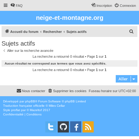
FAQ
Inscription
Connexion
neige-et-montagne.org
R
Accueil du forum
Rechercher
Sujets actifs
e
Sujets actifs
c
Aller sur la recherche avancée
h
La recherche a retourné 0 résultat • Page
1
sur
1
e
Aucun résultat ne correspond aux termes que vous avez spécifiés.
r
La recherche a retourné 0 résultat • Page
1
sur
1
c
Aller
h
Nous contacter
Supprimer les cookies
Fuseau horaire sur
UTC+02:00
e
r
Développé par
phpBB
® Forum Software © phpBB Limited
Traduction française officielle
©
Miles Cellar
Style
proflat
par ©
Mazeltof
2017
Confidentialité
|
Conditions