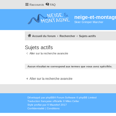
Raccourcis
FAQ
neige-et-montag
Skier Grimper Marcher
Accueil du forum
Rechercher
Sujets actifs
Sujets actifs
Aller sur la recherche avancée
Aucun résultat ne correspond aux termes que vous avez spécifiés.
Aller sur la recherche avancée
Développé par
phpBB
® Forum Software © phpBB Limited
Traduction française officielle
©
Miles Cellar
Style
proflat
par ©
Mazeltof
2017
Confidentialité
|
Conditions