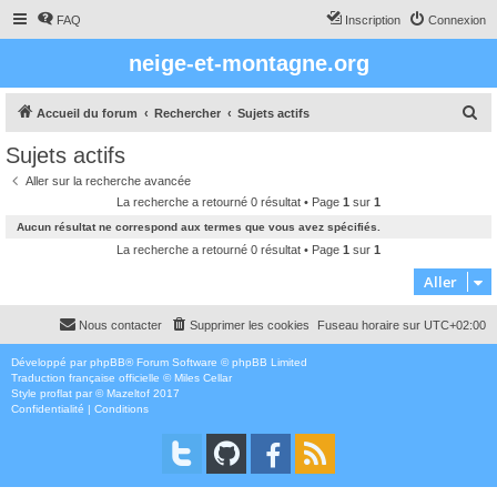
FAQ
Inscription
Connexion
neige-et-montagne.org
R
Accueil du forum
Rechercher
Sujets actifs
e
Sujets actifs
c
Aller sur la recherche avancée
h
La recherche a retourné 0 résultat • Page
1
sur
1
e
Aucun résultat ne correspond aux termes que vous avez spécifiés.
r
La recherche a retourné 0 résultat • Page
1
sur
1
c
Aller
h
Nous contacter
Supprimer les cookies
Fuseau horaire sur
UTC+02:00
e
r
Développé par
phpBB
® Forum Software © phpBB Limited
Traduction française officielle
©
Miles Cellar
Style
proflat
par ©
Mazeltof
2017
Confidentialité
|
Conditions