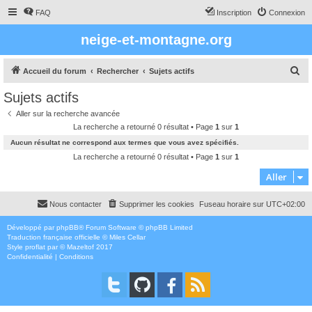
FAQ
Inscription
Connexion
neige-et-montagne.org
R
Accueil du forum
Rechercher
Sujets actifs
e
Sujets actifs
c
Aller sur la recherche avancée
h
La recherche a retourné 0 résultat • Page
1
sur
1
e
Aucun résultat ne correspond aux termes que vous avez spécifiés.
r
La recherche a retourné 0 résultat • Page
1
sur
1
c
Aller
h
Nous contacter
Supprimer les cookies
Fuseau horaire sur
UTC+02:00
e
r
Développé par
phpBB
® Forum Software © phpBB Limited
Traduction française officielle
©
Miles Cellar
Style
proflat
par ©
Mazeltof
2017
Confidentialité
|
Conditions