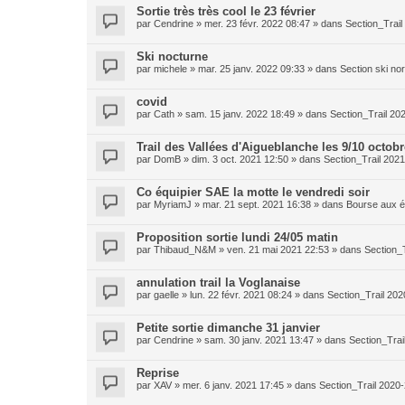
Sortie très très cool le 23 février
par
Cendrine
»
mer. 23 févr. 2022 08:47
» dans
Section_Trai
Ski nocturne
par
michele
»
mar. 25 janv. 2022 09:33
» dans
Section ski no
covid
par
Cath
»
sam. 15 janv. 2022 18:49
» dans
Section_Trail 20
Trail des Vallées d'Aigueblanche les 9/10 octobr
par
DomB
»
dim. 3 oct. 2021 12:50
» dans
Section_Trail 202
Co équipier SAE la motte le vendredi soir
par
MyriamJ
»
mar. 21 sept. 2021 16:38
» dans
Bourse aux é
Proposition sortie lundi 24/05 matin
par
Thibaud_N&M
»
ven. 21 mai 2021 22:53
» dans
Section_
annulation trail la Voglanaise
par
gaelle
»
lun. 22 févr. 2021 08:24
» dans
Section_Trail 20
Petite sortie dimanche 31 janvier
par
Cendrine
»
sam. 30 janv. 2021 13:47
» dans
Section_Trai
Reprise
par
XAV
»
mer. 6 janv. 2021 17:45
» dans
Section_Trail 2020