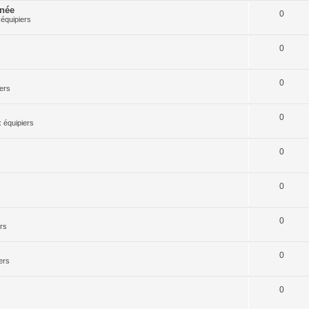
rnée
0
équipiers
0
0
ers
0
 équipiers
0
0
0
rs
0
ers
0