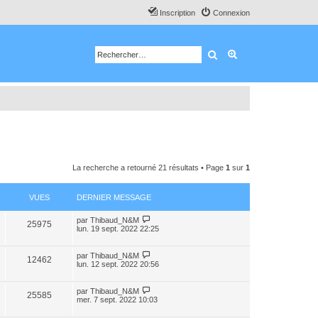
Inscription
Connexion
Rechercher
Recherche avancé
La recherche a retourné 21 résultats • Page
1
sur
1
VUES
DERNIER MESSAGE
par
Thibaud_N&M
25975
lun. 19 sept. 2022 22:25
par
Thibaud_N&M
12462
lun. 12 sept. 2022 20:56
par
Thibaud_N&M
25585
mer. 7 sept. 2022 10:03