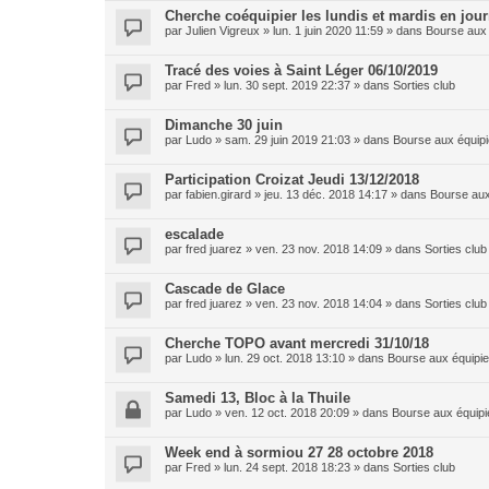
Cherche coéquipier les lundis et mardis en jou
par
Julien Vigreux
»
lun. 1 juin 2020 11:59
» dans
Bourse aux 
Tracé des voies à Saint Léger 06/10/2019
par
Fred
»
lun. 30 sept. 2019 22:37
» dans
Sorties club
Dimanche 30 juin
par
Ludo
»
sam. 29 juin 2019 21:03
» dans
Bourse aux équipi
Participation Croizat Jeudi 13/12/2018
par
fabien.girard
»
jeu. 13 déc. 2018 14:17
» dans
Bourse aux
escalade
par
fred juarez
»
ven. 23 nov. 2018 14:09
» dans
Sorties club
Cascade de Glace
par
fred juarez
»
ven. 23 nov. 2018 14:04
» dans
Sorties club
Cherche TOPO avant mercredi 31/10/18
par
Ludo
»
lun. 29 oct. 2018 13:10
» dans
Bourse aux équipie
Samedi 13, Bloc à la Thuile
par
Ludo
»
ven. 12 oct. 2018 20:09
» dans
Bourse aux équipi
Week end à sormiou 27 28 octobre 2018
par
Fred
»
lun. 24 sept. 2018 18:23
» dans
Sorties club