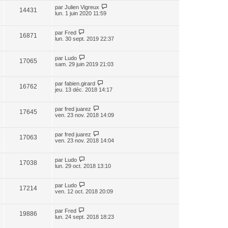
par
Julien Vigreux
14431
lun. 1 juin 2020 11:59
par
Fred
16871
lun. 30 sept. 2019 22:37
par
Ludo
17065
sam. 29 juin 2019 21:03
par
fabien.girard
16762
jeu. 13 déc. 2018 14:17
par
fred juarez
17645
ven. 23 nov. 2018 14:09
par
fred juarez
17063
ven. 23 nov. 2018 14:04
par
Ludo
17038
lun. 29 oct. 2018 13:10
par
Ludo
17214
ven. 12 oct. 2018 20:09
par
Fred
19886
lun. 24 sept. 2018 18:23