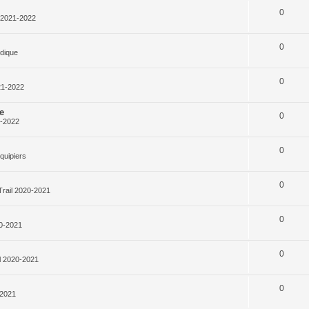
0
l 2021-2022
0
rdique
0
21-2022
e
0
1-2022
0
quipiers
0
Trail 2020-2021
0
20-2021
0
l 2020-2021
0
-2021