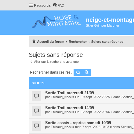
Raccourcis
FAQ
neige-et-montag
Skier Grimper Marcher
Accueil du forum
Rechercher
Sujets sans réponse
Sujets sans réponse
Aller sur la recherche avancée
Rechercher
Recherche avancée
SUJETS
Sortie Trail mercredi 21/09
par
Thibaud_N&M
»
lun. 19 sept. 2022 22:25
» dans
Section_
Sortie Trail mercredi 14/09
par
Thibaud_N&M
»
lun. 12 sept. 2022 20:56
» dans
Section_
Sortie essais - reprise samedi 10/09
par
Thibaud_N&M
»
mer. 7 sept. 2022 10:03
» dans
Section