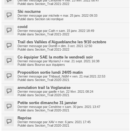
Dernier message par
Cendrine
«
mer. 23 févr. 2022 08:47
Publié dans
Section_Trail 2021-2022
Ski nocturne
Dernier message par
michele
«
mar. 25 janv. 2022 09:33
Publié dans
Section ski nordique
covid
Dernier message par
Cath
«
sam. 15 janv. 2022 18:49
Publié dans
Section_Trail 2021-2022
Trail des Vallées d'Aigueblanche les 9/10 octobre
Dernier message par
DomB
«
dim. 3 oct. 2021 12:50
Publié dans
Section_Trail 2021-2022
Co équipier SAE la motte le vendredi soir
Dernier message par
MyriamJ
«
mar. 21 sept. 2021 16:38
Publié dans
Bourse aux équipiers
Proposition sortie lundi 24/05 matin
Dernier message par
Thibaud_N&M
«
ven. 21 mai 2021 22:53
Publié dans
Section_Trail 2020-2021
annulation trail la Voglanaise
Dernier message par
gaelle
«
lun. 22 févr. 2021 08:24
Publié dans
Section_Trail 2020-2021
Petite sortie dimanche 31 janvier
Dernier message par
Cendrine
«
sam. 30 janv. 2021 13:47
Publié dans
Section_Trail 2020-2021
Reprise
Dernier message par
XAV
«
mer. 6 janv. 2021 17:45
Publié dans
Section_Trail 2020-2021