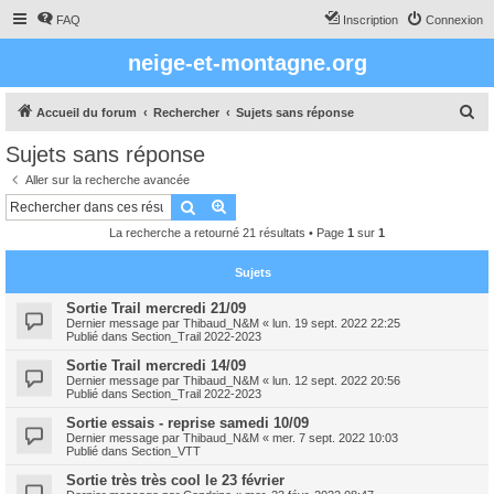
FAQ
Inscription
Connexion
neige-et-montagne.org
R
Accueil du forum
Rechercher
Sujets sans réponse
e
Sujets sans réponse
c
Aller sur la recherche avancée
h
Rechercher
Recherche avancée
e
La recherche a retourné 21 résultats • Page
1
sur
1
r
c
Sujets
h
Sortie Trail mercredi 21/09
Dernier message par
Thibaud_N&M
«
lun. 19 sept. 2022 22:25
e
Publié dans
Section_Trail 2022-2023
r
Sortie Trail mercredi 14/09
Dernier message par
Thibaud_N&M
«
lun. 12 sept. 2022 20:56
Publié dans
Section_Trail 2022-2023
Sortie essais - reprise samedi 10/09
Dernier message par
Thibaud_N&M
«
mer. 7 sept. 2022 10:03
Publié dans
Section_VTT
Sortie très très cool le 23 février