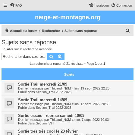
FAQ
Inscription
Connexion
neige-et-montagne.org
R
Accueil du forum
Rechercher
Sujets sans réponse
e
Sujets sans réponse
c
Aller sur la recherche avancée
h
Rechercher
Recherche avancée
e
La recherche a retourné 21 résultats • Page
1
sur
1
r
c
Sujets
h
Sortie Trail mercredi 21/09
Dernier message par
Thibaud_N&M
«
lun. 19 sept. 2022 22:25
e
Publié dans
Section_Trail 2022-2023
r
Sortie Trail mercredi 14/09
Dernier message par
Thibaud_N&M
«
lun. 12 sept. 2022 20:56
Publié dans
Section_Trail 2022-2023
Sortie essais - reprise samedi 10/09
Dernier message par
Thibaud_N&M
«
mer. 7 sept. 2022 10:03
Publié dans
Section_VTT
Sortie très très cool le 23 février