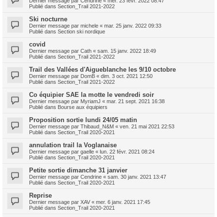
Dernier message par
Cendrine
«
mer. 23 févr. 2022 08:47
Publié dans
Section_Trail 2021-2022
Ski nocturne
Dernier message par
michele
«
mar. 25 janv. 2022 09:33
Publié dans
Section ski nordique
covid
Dernier message par
Cath
«
sam. 15 janv. 2022 18:49
Publié dans
Section_Trail 2021-2022
Trail des Vallées d'Aigueblanche les 9/10 octobre
Dernier message par
DomB
«
dim. 3 oct. 2021 12:50
Publié dans
Section_Trail 2021-2022
Co équipier SAE la motte le vendredi soir
Dernier message par
MyriamJ
«
mar. 21 sept. 2021 16:38
Publié dans
Bourse aux équipiers
Proposition sortie lundi 24/05 matin
Dernier message par
Thibaud_N&M
«
ven. 21 mai 2021 22:53
Publié dans
Section_Trail 2020-2021
annulation trail la Voglanaise
Dernier message par
gaelle
«
lun. 22 févr. 2021 08:24
Publié dans
Section_Trail 2020-2021
Petite sortie dimanche 31 janvier
Dernier message par
Cendrine
«
sam. 30 janv. 2021 13:47
Publié dans
Section_Trail 2020-2021
Reprise
Dernier message par
XAV
«
mer. 6 janv. 2021 17:45
Publié dans
Section_Trail 2020-2021