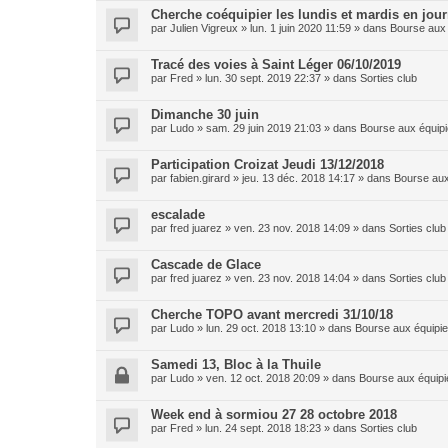
Cherche coéquipier les lundis et mardis en jou
par
Julien Vigreux
»
lun. 1 juin 2020 11:59
» dans
Bourse aux 
Tracé des voies à Saint Léger 06/10/2019
par
Fred
»
lun. 30 sept. 2019 22:37
» dans
Sorties club
Dimanche 30 juin
par
Ludo
»
sam. 29 juin 2019 21:03
» dans
Bourse aux équipi
Participation Croizat Jeudi 13/12/2018
par
fabien.girard
»
jeu. 13 déc. 2018 14:17
» dans
Bourse aux
escalade
par
fred juarez
»
ven. 23 nov. 2018 14:09
» dans
Sorties club
Cascade de Glace
par
fred juarez
»
ven. 23 nov. 2018 14:04
» dans
Sorties club
Cherche TOPO avant mercredi 31/10/18
par
Ludo
»
lun. 29 oct. 2018 13:10
» dans
Bourse aux équipie
Samedi 13, Bloc à la Thuile
par
Ludo
»
ven. 12 oct. 2018 20:09
» dans
Bourse aux équipi
Week end à sormiou 27 28 octobre 2018
par
Fred
»
lun. 24 sept. 2018 18:23
» dans
Sorties club