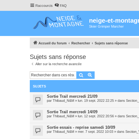
Raccourcis
FAQ
neige-et-montag
Skier Grimper Marcher
Accueil du forum
Rechercher
Sujets sans réponse
Sujets sans réponse
Aller sur la recherche avancée
Rechercher
Recherche avancée
SUJETS
Sortie Trail mercredi 21/09
par
Thibaud_N&M
»
lun. 19 sept. 2022 22:25
» dans
Section_
Sortie Trail mercredi 14/09
par
Thibaud_N&M
»
lun. 12 sept. 2022 20:56
» dans
Section_
Sortie essais - reprise samedi 10/09
par
Thibaud_N&M
»
mer. 7 sept. 2022 10:03
» dans
Section