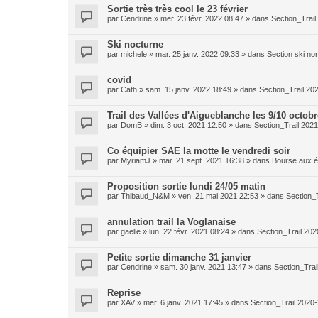
Sortie très très cool le 23 février
par
Cendrine
»
mer. 23 févr. 2022 08:47
» dans
Section_Trai
Ski nocturne
par
michele
»
mar. 25 janv. 2022 09:33
» dans
Section ski no
covid
par
Cath
»
sam. 15 janv. 2022 18:49
» dans
Section_Trail 20
Trail des Vallées d'Aigueblanche les 9/10 octobr
par
DomB
»
dim. 3 oct. 2021 12:50
» dans
Section_Trail 202
Co équipier SAE la motte le vendredi soir
par
MyriamJ
»
mar. 21 sept. 2021 16:38
» dans
Bourse aux é
Proposition sortie lundi 24/05 matin
par
Thibaud_N&M
»
ven. 21 mai 2021 22:53
» dans
Section_
annulation trail la Voglanaise
par
gaelle
»
lun. 22 févr. 2021 08:24
» dans
Section_Trail 20
Petite sortie dimanche 31 janvier
par
Cendrine
»
sam. 30 janv. 2021 13:47
» dans
Section_Trai
Reprise
par
XAV
»
mer. 6 janv. 2021 17:45
» dans
Section_Trail 2020