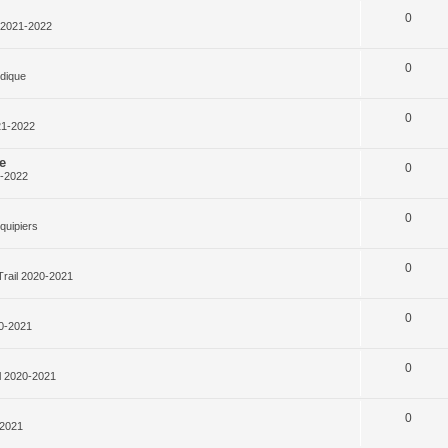
0
l 2021-2022
0
rdique
0
21-2022
e
0
1-2022
0
quipiers
0
Trail 2020-2021
0
20-2021
0
l 2020-2021
0
-2021