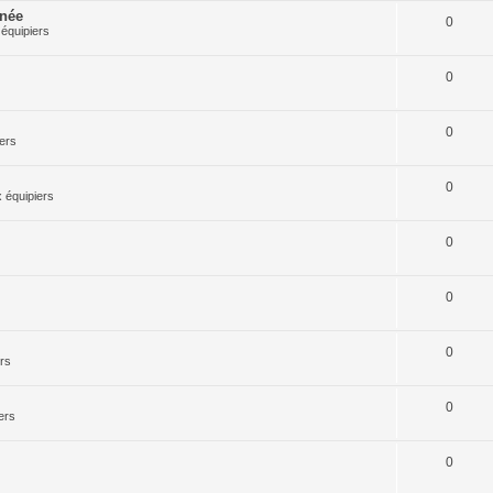
rnée
0
équipiers
0
0
ers
0
 équipiers
0
0
0
rs
0
ers
0