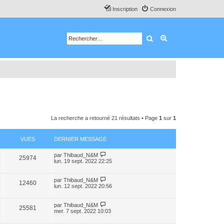
Inscription
Connexion
Rechercher
Recherche avancé
La recherche a retourné 21 résultats • Page
1
sur
1
VUES
DERNIER MESSAGE
par
Thibaud_N&M
25974
lun. 19 sept. 2022 22:25
par
Thibaud_N&M
12460
lun. 12 sept. 2022 20:56
par
Thibaud_N&M
25581
mer. 7 sept. 2022 10:03