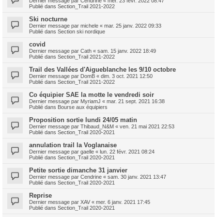
Dernier message par
Cendrine
«
mer. 23 févr. 2022 08:47
Publié dans
Section_Trail 2021-2022
Ski nocturne
Dernier message par
michele
«
mar. 25 janv. 2022 09:33
Publié dans
Section ski nordique
covid
Dernier message par
Cath
«
sam. 15 janv. 2022 18:49
Publié dans
Section_Trail 2021-2022
Trail des Vallées d'Aigueblanche les 9/10 octobre
Dernier message par
DomB
«
dim. 3 oct. 2021 12:50
Publié dans
Section_Trail 2021-2022
Co équipier SAE la motte le vendredi soir
Dernier message par
MyriamJ
«
mar. 21 sept. 2021 16:38
Publié dans
Bourse aux équipiers
Proposition sortie lundi 24/05 matin
Dernier message par
Thibaud_N&M
«
ven. 21 mai 2021 22:53
Publié dans
Section_Trail 2020-2021
annulation trail la Voglanaise
Dernier message par
gaelle
«
lun. 22 févr. 2021 08:24
Publié dans
Section_Trail 2020-2021
Petite sortie dimanche 31 janvier
Dernier message par
Cendrine
«
sam. 30 janv. 2021 13:47
Publié dans
Section_Trail 2020-2021
Reprise
Dernier message par
XAV
«
mer. 6 janv. 2021 17:45
Publié dans
Section_Trail 2020-2021