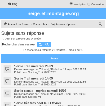
FAQ
Inscription
Connexion
neige-et-montagne.org
R
Accueil du forum
Rechercher
Sujets sans réponse
e
Sujets sans réponse
c
Aller sur la recherche avancée
h
Rechercher
Recherche avancée
e
La recherche a retourné 21 résultats • Page
1
sur
1
r
c
Sujets
h
Sortie Trail mercredi 21/09
Dernier message par
Thibaud_N&M
«
lun. 19 sept. 2022 22:25
e
Publié dans
Section_Trail 2022-2023
r
Sortie Trail mercredi 14/09
Dernier message par
Thibaud_N&M
«
lun. 12 sept. 2022 20:56
Publié dans
Section_Trail 2022-2023
Sortie essais - reprise samedi 10/09
Dernier message par
Thibaud_N&M
«
mer. 7 sept. 2022 10:03
Publié dans
Section_VTT
Sortie très très cool le 23 février