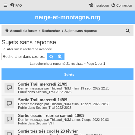
FAQ
Inscription
Connexion
neige-et-montagne.org
R
Accueil du forum
Rechercher
Sujets sans réponse
e
Sujets sans réponse
c
Aller sur la recherche avancée
h
Rechercher
Recherche avancée
e
La recherche a retourné 21 résultats • Page
1
sur
1
r
c
Sujets
h
Sortie Trail mercredi 21/09
Dernier message par
Thibaud_N&M
«
lun. 19 sept. 2022 22:25
e
Publié dans
Section_Trail 2022-2023
r
Sortie Trail mercredi 14/09
Dernier message par
Thibaud_N&M
«
lun. 12 sept. 2022 20:56
Publié dans
Section_Trail 2022-2023
Sortie essais - reprise samedi 10/09
Dernier message par
Thibaud_N&M
«
mer. 7 sept. 2022 10:03
Publié dans
Section_VTT
Sortie très très cool le 23 février