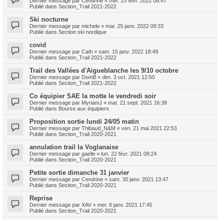
Dernier message par
Cendrine
«
mer. 23 févr. 2022 08:47
Publié dans
Section_Trail 2021-2022
Ski nocturne
Dernier message par
michele
«
mar. 25 janv. 2022 09:33
Publié dans
Section ski nordique
covid
Dernier message par
Cath
«
sam. 15 janv. 2022 18:49
Publié dans
Section_Trail 2021-2022
Trail des Vallées d'Aigueblanche les 9/10 octobre
Dernier message par
DomB
«
dim. 3 oct. 2021 12:50
Publié dans
Section_Trail 2021-2022
Co équipier SAE la motte le vendredi soir
Dernier message par
MyriamJ
«
mar. 21 sept. 2021 16:38
Publié dans
Bourse aux équipiers
Proposition sortie lundi 24/05 matin
Dernier message par
Thibaud_N&M
«
ven. 21 mai 2021 22:53
Publié dans
Section_Trail 2020-2021
annulation trail la Voglanaise
Dernier message par
gaelle
«
lun. 22 févr. 2021 08:24
Publié dans
Section_Trail 2020-2021
Petite sortie dimanche 31 janvier
Dernier message par
Cendrine
«
sam. 30 janv. 2021 13:47
Publié dans
Section_Trail 2020-2021
Reprise
Dernier message par
XAV
«
mer. 6 janv. 2021 17:45
Publié dans
Section_Trail 2020-2021