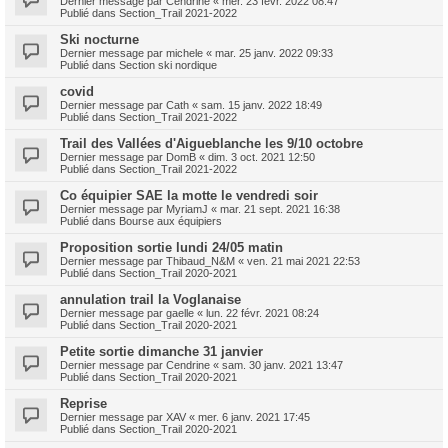
Dernier message par
Cendrine
«
mer. 23 févr. 2022 08:47
Publié dans
Section_Trail 2021-2022
Ski nocturne
Dernier message par
michele
«
mar. 25 janv. 2022 09:33
Publié dans
Section ski nordique
covid
Dernier message par
Cath
«
sam. 15 janv. 2022 18:49
Publié dans
Section_Trail 2021-2022
Trail des Vallées d'Aigueblanche les 9/10 octobre
Dernier message par
DomB
«
dim. 3 oct. 2021 12:50
Publié dans
Section_Trail 2021-2022
Co équipier SAE la motte le vendredi soir
Dernier message par
MyriamJ
«
mar. 21 sept. 2021 16:38
Publié dans
Bourse aux équipiers
Proposition sortie lundi 24/05 matin
Dernier message par
Thibaud_N&M
«
ven. 21 mai 2021 22:53
Publié dans
Section_Trail 2020-2021
annulation trail la Voglanaise
Dernier message par
gaelle
«
lun. 22 févr. 2021 08:24
Publié dans
Section_Trail 2020-2021
Petite sortie dimanche 31 janvier
Dernier message par
Cendrine
«
sam. 30 janv. 2021 13:47
Publié dans
Section_Trail 2020-2021
Reprise
Dernier message par
XAV
«
mer. 6 janv. 2021 17:45
Publié dans
Section_Trail 2020-2021