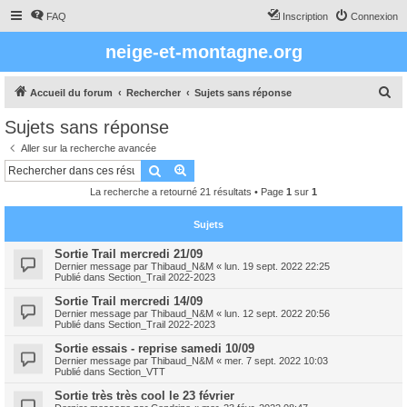
FAQ
Inscription
Connexion
neige-et-montagne.org
R
Accueil du forum
Rechercher
Sujets sans réponse
e
Sujets sans réponse
c
Aller sur la recherche avancée
h
Rechercher
Recherche avancée
e
La recherche a retourné 21 résultats • Page
1
sur
1
r
c
Sujets
h
Sortie Trail mercredi 21/09
Dernier message par
Thibaud_N&M
«
lun. 19 sept. 2022 22:25
e
Publié dans
Section_Trail 2022-2023
r
Sortie Trail mercredi 14/09
Dernier message par
Thibaud_N&M
«
lun. 12 sept. 2022 20:56
Publié dans
Section_Trail 2022-2023
Sortie essais - reprise samedi 10/09
Dernier message par
Thibaud_N&M
«
mer. 7 sept. 2022 10:03
Publié dans
Section_VTT
Sortie très très cool le 23 février