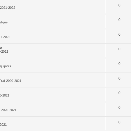
0
l 2021-2022
0
rdique
0
21-2022
e
0
1-2022
0
quipiers
0
Trail 2020-2021
0
20-2021
0
l 2020-2021
0
-2021