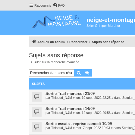
Raccourcis
FAQ
neige-et-montag
Skier Grimper Marcher
Accueil du forum
Rechercher
Sujets sans réponse
Sujets sans réponse
Aller sur la recherche avancée
Rechercher
Recherche avancée
SUJETS
Sortie Trail mercredi 21/09
par
Thibaud_N&M
»
lun. 19 sept. 2022 22:25
» dans
Section_
Sortie Trail mercredi 14/09
par
Thibaud_N&M
»
lun. 12 sept. 2022 20:56
» dans
Section_
Sortie essais - reprise samedi 10/09
par
Thibaud_N&M
»
mer. 7 sept. 2022 10:03
» dans
Section