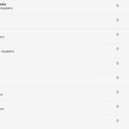
rnée
0
équipiers
0
0
ers
0
 équipiers
0
0
0
rs
0
ers
0