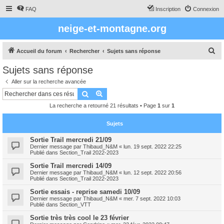
FAQ
Inscription
Connexion
neige-et-montagne.org
R
Accueil du forum
Rechercher
Sujets sans réponse
e
Sujets sans réponse
c
Aller sur la recherche avancée
h
Rechercher
Recherche avancée
e
La recherche a retourné 21 résultats • Page
1
sur
1
r
c
Sujets
h
Sortie Trail mercredi 21/09
Dernier message par
Thibaud_N&M
«
lun. 19 sept. 2022 22:25
e
Publié dans
Section_Trail 2022-2023
r
Sortie Trail mercredi 14/09
Dernier message par
Thibaud_N&M
«
lun. 12 sept. 2022 20:56
Publié dans
Section_Trail 2022-2023
Sortie essais - reprise samedi 10/09
Dernier message par
Thibaud_N&M
«
mer. 7 sept. 2022 10:03
Publié dans
Section_VTT
Sortie très très cool le 23 février