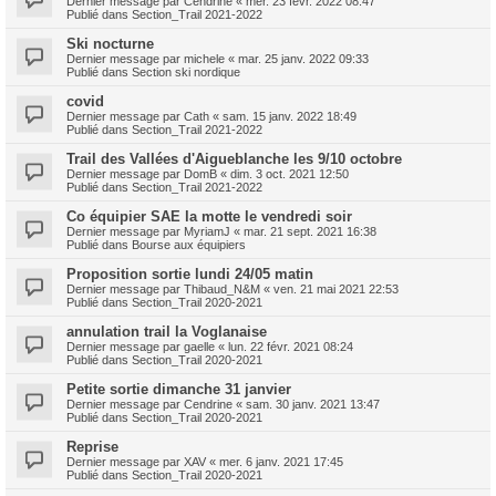
Dernier message par
Cendrine
«
mer. 23 févr. 2022 08:47
Publié dans
Section_Trail 2021-2022
Ski nocturne
Dernier message par
michele
«
mar. 25 janv. 2022 09:33
Publié dans
Section ski nordique
covid
Dernier message par
Cath
«
sam. 15 janv. 2022 18:49
Publié dans
Section_Trail 2021-2022
Trail des Vallées d'Aigueblanche les 9/10 octobre
Dernier message par
DomB
«
dim. 3 oct. 2021 12:50
Publié dans
Section_Trail 2021-2022
Co équipier SAE la motte le vendredi soir
Dernier message par
MyriamJ
«
mar. 21 sept. 2021 16:38
Publié dans
Bourse aux équipiers
Proposition sortie lundi 24/05 matin
Dernier message par
Thibaud_N&M
«
ven. 21 mai 2021 22:53
Publié dans
Section_Trail 2020-2021
annulation trail la Voglanaise
Dernier message par
gaelle
«
lun. 22 févr. 2021 08:24
Publié dans
Section_Trail 2020-2021
Petite sortie dimanche 31 janvier
Dernier message par
Cendrine
«
sam. 30 janv. 2021 13:47
Publié dans
Section_Trail 2020-2021
Reprise
Dernier message par
XAV
«
mer. 6 janv. 2021 17:45
Publié dans
Section_Trail 2020-2021