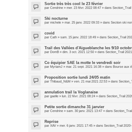
Sortie très très cool le 23 février
par
Cendrine
»
mer. 23 févr. 2022 08:47
» dans
Section_Trai
Ski nocturne
par
michele
»
mar. 25 janv. 2022 09:33
» dans
Section ski no
covid
par
Cath
»
sam. 15 janv. 2022 18:49
» dans
Section_Trail 20
Trail des Vallées d'Aigueblanche les 9/10 octobr
par
DomB
»
dim. 3 oct. 2021 12:50
» dans
Section_Trail 202
Co équipier SAE la motte le vendredi soir
par
MyriamJ
»
mar. 21 sept. 2021 16:38
» dans
Bourse aux é
Proposition sortie lundi 24/05 matin
par
Thibaud_N&M
»
ven. 21 mai 2021 22:53
» dans
Section_
annulation trail la Voglanaise
par
gaelle
»
lun. 22 févr. 2021 08:24
» dans
Section_Trail 20
Petite sortie dimanche 31 janvier
par
Cendrine
»
sam. 30 janv. 2021 13:47
» dans
Section_Trai
Reprise
par
XAV
»
mer. 6 janv. 2021 17:45
» dans
Section_Trail 2020