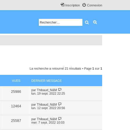
Inscription
Connexion
Rechercher
Recherche avancé
La recherche a retourné 21 résultats • Page
1
sur
1
VUES
DERNIER MESSAGE
par
Thibaud_N&M
25986
lun. 19 sept. 2022 22:25
par
Thibaud_N&M
12464
lun. 12 sept. 2022 20:56
par
Thibaud_N&M
25587
mer. 7 sept. 2022 10:03