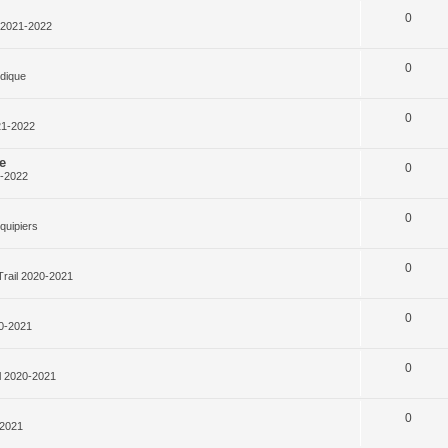
0
l 2021-2022
0
rdique
0
21-2022
e
0
1-2022
0
quipiers
0
Trail 2020-2021
0
20-2021
0
l 2020-2021
0
-2021