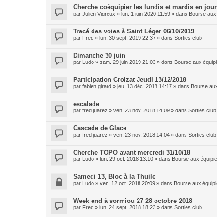
Cherche coéquipier les lundis et mardis en jou
par
Julien Vigreux
»
lun. 1 juin 2020 11:59
» dans
Bourse aux 
Tracé des voies à Saint Léger 06/10/2019
par
Fred
»
lun. 30 sept. 2019 22:37
» dans
Sorties club
Dimanche 30 juin
par
Ludo
»
sam. 29 juin 2019 21:03
» dans
Bourse aux équipi
Participation Croizat Jeudi 13/12/2018
par
fabien.girard
»
jeu. 13 déc. 2018 14:17
» dans
Bourse aux
escalade
par
fred juarez
»
ven. 23 nov. 2018 14:09
» dans
Sorties club
Cascade de Glace
par
fred juarez
»
ven. 23 nov. 2018 14:04
» dans
Sorties club
Cherche TOPO avant mercredi 31/10/18
par
Ludo
»
lun. 29 oct. 2018 13:10
» dans
Bourse aux équipie
Samedi 13, Bloc à la Thuile
par
Ludo
»
ven. 12 oct. 2018 20:09
» dans
Bourse aux équipi
Week end à sormiou 27 28 octobre 2018
par
Fred
»
lun. 24 sept. 2018 18:23
» dans
Sorties club