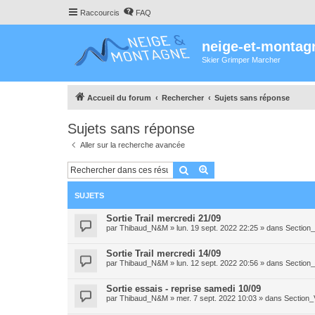
Raccourcis
FAQ
neige-et-montag
Skier Grimper Marcher
Accueil du forum
Rechercher
Sujets sans réponse
Sujets sans réponse
Aller sur la recherche avancée
Rechercher
Recherche avancée
SUJETS
Sortie Trail mercredi 21/09
par
Thibaud_N&M
»
lun. 19 sept. 2022 22:25
» dans
Section_
Sortie Trail mercredi 14/09
par
Thibaud_N&M
»
lun. 12 sept. 2022 20:56
» dans
Section_
Sortie essais - reprise samedi 10/09
par
Thibaud_N&M
»
mer. 7 sept. 2022 10:03
» dans
Section