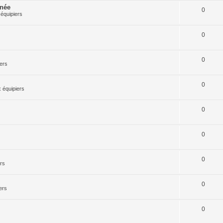
rnée
0
équipiers
0
0
ers
0
 équipiers
0
0
0
rs
0
ers
0