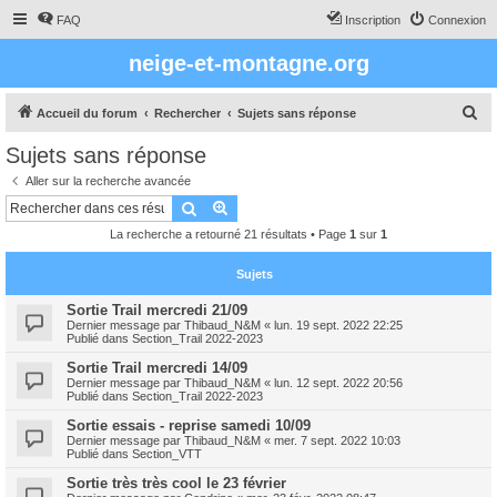
FAQ
Inscription
Connexion
neige-et-montagne.org
R
Accueil du forum
Rechercher
Sujets sans réponse
e
Sujets sans réponse
c
Aller sur la recherche avancée
h
Rechercher
Recherche avancée
e
La recherche a retourné 21 résultats • Page
1
sur
1
r
c
Sujets
h
Sortie Trail mercredi 21/09
Dernier message par
Thibaud_N&M
«
lun. 19 sept. 2022 22:25
e
Publié dans
Section_Trail 2022-2023
r
Sortie Trail mercredi 14/09
Dernier message par
Thibaud_N&M
«
lun. 12 sept. 2022 20:56
Publié dans
Section_Trail 2022-2023
Sortie essais - reprise samedi 10/09
Dernier message par
Thibaud_N&M
«
mer. 7 sept. 2022 10:03
Publié dans
Section_VTT
Sortie très très cool le 23 février