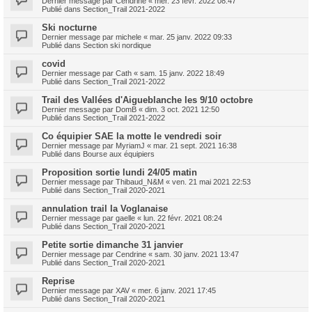
Dernier message par
Cendrine
«
mer. 23 févr. 2022 08:47
Publié dans
Section_Trail 2021-2022
Ski nocturne
Dernier message par
michele
«
mar. 25 janv. 2022 09:33
Publié dans
Section ski nordique
covid
Dernier message par
Cath
«
sam. 15 janv. 2022 18:49
Publié dans
Section_Trail 2021-2022
Trail des Vallées d'Aigueblanche les 9/10 octobre
Dernier message par
DomB
«
dim. 3 oct. 2021 12:50
Publié dans
Section_Trail 2021-2022
Co équipier SAE la motte le vendredi soir
Dernier message par
MyriamJ
«
mar. 21 sept. 2021 16:38
Publié dans
Bourse aux équipiers
Proposition sortie lundi 24/05 matin
Dernier message par
Thibaud_N&M
«
ven. 21 mai 2021 22:53
Publié dans
Section_Trail 2020-2021
annulation trail la Voglanaise
Dernier message par
gaelle
«
lun. 22 févr. 2021 08:24
Publié dans
Section_Trail 2020-2021
Petite sortie dimanche 31 janvier
Dernier message par
Cendrine
«
sam. 30 janv. 2021 13:47
Publié dans
Section_Trail 2020-2021
Reprise
Dernier message par
XAV
«
mer. 6 janv. 2021 17:45
Publié dans
Section_Trail 2020-2021