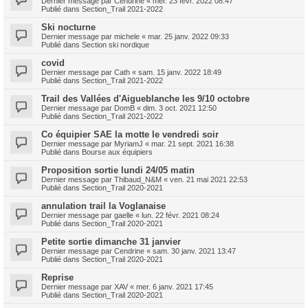
Dernier message par
Cendrine
«
mer. 23 févr. 2022 08:47
Publié dans
Section_Trail 2021-2022
Ski nocturne
Dernier message par
michele
«
mar. 25 janv. 2022 09:33
Publié dans
Section ski nordique
covid
Dernier message par
Cath
«
sam. 15 janv. 2022 18:49
Publié dans
Section_Trail 2021-2022
Trail des Vallées d'Aigueblanche les 9/10 octobre
Dernier message par
DomB
«
dim. 3 oct. 2021 12:50
Publié dans
Section_Trail 2021-2022
Co équipier SAE la motte le vendredi soir
Dernier message par
MyriamJ
«
mar. 21 sept. 2021 16:38
Publié dans
Bourse aux équipiers
Proposition sortie lundi 24/05 matin
Dernier message par
Thibaud_N&M
«
ven. 21 mai 2021 22:53
Publié dans
Section_Trail 2020-2021
annulation trail la Voglanaise
Dernier message par
gaelle
«
lun. 22 févr. 2021 08:24
Publié dans
Section_Trail 2020-2021
Petite sortie dimanche 31 janvier
Dernier message par
Cendrine
«
sam. 30 janv. 2021 13:47
Publié dans
Section_Trail 2020-2021
Reprise
Dernier message par
XAV
«
mer. 6 janv. 2021 17:45
Publié dans
Section_Trail 2020-2021