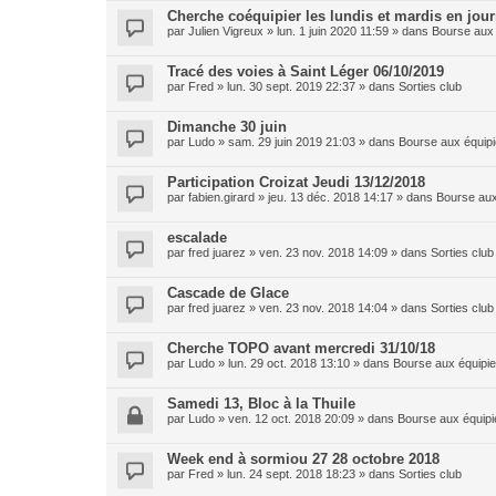
Cherche coéquipier les lundis et mardis en jou
par
Julien Vigreux
»
lun. 1 juin 2020 11:59
» dans
Bourse aux 
Tracé des voies à Saint Léger 06/10/2019
par
Fred
»
lun. 30 sept. 2019 22:37
» dans
Sorties club
Dimanche 30 juin
par
Ludo
»
sam. 29 juin 2019 21:03
» dans
Bourse aux équipi
Participation Croizat Jeudi 13/12/2018
par
fabien.girard
»
jeu. 13 déc. 2018 14:17
» dans
Bourse aux
escalade
par
fred juarez
»
ven. 23 nov. 2018 14:09
» dans
Sorties club
Cascade de Glace
par
fred juarez
»
ven. 23 nov. 2018 14:04
» dans
Sorties club
Cherche TOPO avant mercredi 31/10/18
par
Ludo
»
lun. 29 oct. 2018 13:10
» dans
Bourse aux équipie
Samedi 13, Bloc à la Thuile
par
Ludo
»
ven. 12 oct. 2018 20:09
» dans
Bourse aux équipi
Week end à sormiou 27 28 octobre 2018
par
Fred
»
lun. 24 sept. 2018 18:23
» dans
Sorties club