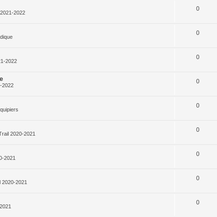
0
l 2021-2022
0
rdique
0
21-2022
e
0
1-2022
0
quipiers
0
Trail 2020-2021
0
20-2021
0
l 2020-2021
0
-2021