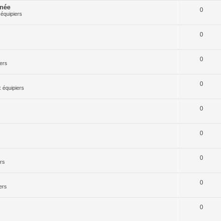
rnée
0
équipiers
0
0
ers
0
 équipiers
0
0
0
rs
0
ers
0