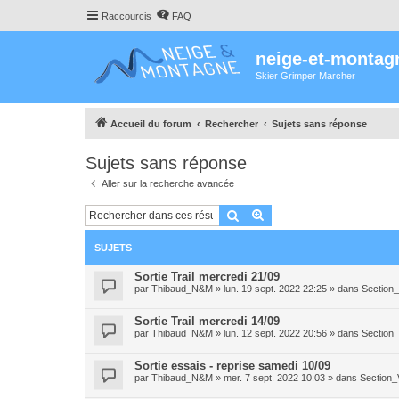
Raccourcis
FAQ
neige-et-montag
Skier Grimper Marcher
Accueil du forum
Rechercher
Sujets sans réponse
Sujets sans réponse
Aller sur la recherche avancée
Rechercher
Recherche avancée
SUJETS
Sortie Trail mercredi 21/09
par
Thibaud_N&M
»
lun. 19 sept. 2022 22:25
» dans
Section_
Sortie Trail mercredi 14/09
par
Thibaud_N&M
»
lun. 12 sept. 2022 20:56
» dans
Section_
Sortie essais - reprise samedi 10/09
par
Thibaud_N&M
»
mer. 7 sept. 2022 10:03
» dans
Section