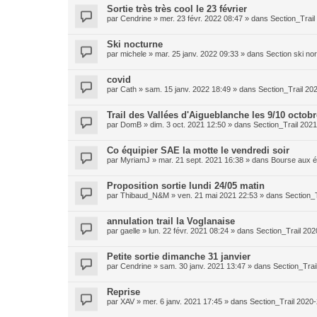
Sortie très très cool le 23 février
par
Cendrine
»
mer. 23 févr. 2022 08:47
» dans
Section_Trai
Ski nocturne
par
michele
»
mar. 25 janv. 2022 09:33
» dans
Section ski no
covid
par
Cath
»
sam. 15 janv. 2022 18:49
» dans
Section_Trail 20
Trail des Vallées d'Aigueblanche les 9/10 octobr
par
DomB
»
dim. 3 oct. 2021 12:50
» dans
Section_Trail 202
Co équipier SAE la motte le vendredi soir
par
MyriamJ
»
mar. 21 sept. 2021 16:38
» dans
Bourse aux é
Proposition sortie lundi 24/05 matin
par
Thibaud_N&M
»
ven. 21 mai 2021 22:53
» dans
Section_
annulation trail la Voglanaise
par
gaelle
»
lun. 22 févr. 2021 08:24
» dans
Section_Trail 20
Petite sortie dimanche 31 janvier
par
Cendrine
»
sam. 30 janv. 2021 13:47
» dans
Section_Trai
Reprise
par
XAV
»
mer. 6 janv. 2021 17:45
» dans
Section_Trail 2020