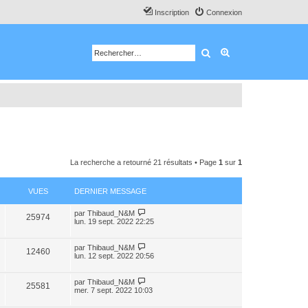
Inscription
Connexion
Rechercher
Recherche avancé
La recherche a retourné 21 résultats • Page
1
sur
1
VUES
DERNIER MESSAGE
par
Thibaud_N&M
25974
lun. 19 sept. 2022 22:25
par
Thibaud_N&M
12460
lun. 12 sept. 2022 20:56
par
Thibaud_N&M
25581
mer. 7 sept. 2022 10:03